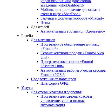
управляющих или директоров
заведений «iikoDashboard»
Мобильное приложение для оплаты
счета в кафе «SberFood»
Закупки и документооборот «Mixcart»
Цены
Для отелей
Автоматизация гостиниц «Эдельвейс»
Ритейл
Для магазинов
Программное обеспечение для касс
«Frontol 6»
Сервис контроля продаж «Frontol Alco
Unit»
Программа лояльности «Frontol
Discount Unit»
Автоматизация рабочего места кассира
Frontol xPOS 3
Предложения от партнеров
Платформа ОФД
Услуги
Для сферы красоты и здоровья
Программа для салона красоты —
управление, учет и полная
автоматизация