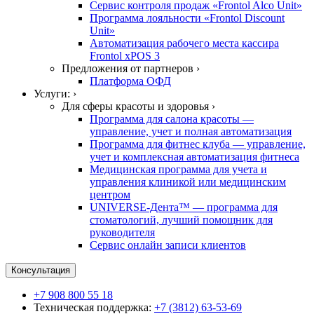
Сервис контроля продаж «Frontol Alco Unit»
Программа лояльности «Frontol Discount
Unit»
Автоматизация рабочего места кассира
Frontol xPOS 3
Предложения от партнеров ›
Платформа ОФД
Услуги: ›
Для сферы красоты и здоровья ›
Программа для салона красоты —
управление, учет и полная автоматизация
Программа для фитнес клуба — управление,
учет и комплексная автоматизация фитнеса
Медицинская программа для учета и
управления клиникой или медицинским
центром
UNIVERSE-Дента™ — программа для
стоматологий, лучший помощник для
руководителя
Сервис онлайн записи клиентов
Консультация
+7 908 800 55 18
Техническая поддержка:
+7 (3812) 63-53-69