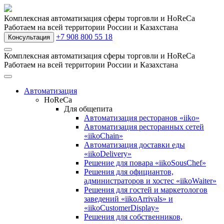
Комплексная автоматизация сферы торговли и HoReCa
Работаем на всей территории России и Казахстана
+7 908 800 55 18
Консультация
Комплексная автоматизация сферы торговли и HoReCa
Работаем на всей территории России и Казахстана
Автоматизация
HoReCa
Для общепита
Автоматизация ресторанов «iiko»
Автоматизация ресторанных сетей
«iikoChain»
Автоматизация доставки еды
«iikoDelivery»
Решение для повара «iikoSousChef»
Решения для официантов,
администраторов и хостес «iikoWaiter»
Решения для гостей и маркетологов
заведений «iikoArrivals» и
«iikoCustomerDisplay»
Решения для собственников,