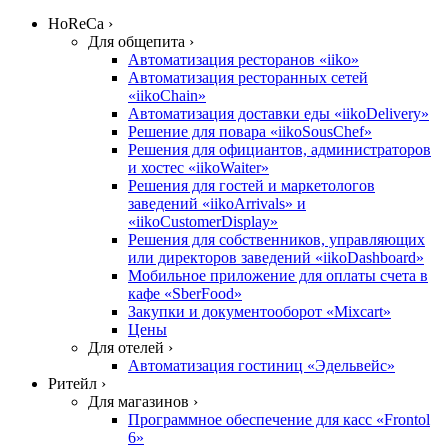
HoReCa ›
Для общепита ›
Автоматизация ресторанов «iiko»
Автоматизация ресторанных сетей
«iikoChain»
Автоматизация доставки еды «iikoDelivery»
Решение для повара «iikoSousChef»
Решения для официантов, администраторов
и хостес «iikoWaiter»
Решения для гостей и маркетологов
заведений «iikoArrivals» и
«iikoCustomerDisplay»
Решения для собственников, управляющих
или директоров заведений «iikoDashboard»
Мобильное приложение для оплаты счета в
кафе «SberFood»
Закупки и документооборот «Mixcart»
Цены
Для отелей ›
Автоматизация гостиниц «Эдельвейс»
Ритейл ›
Для магазинов ›
Программное обеспечение для касс «Frontol
6»