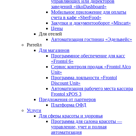
управляющих или директоров
заведений «iikoDashboard»
Мобильное приложение для оплаты
счета в кафе «SberFood»
Закупки и документооборот «Mixcart»
Цены
Для отелей
Автоматизация гостиниц «Эдельвейс»
Ритейл
Для магазинов
Программное обеспечение для касс
«Frontol 6»
Сервис контроля продаж «Frontol Alco
Unit»
Программа лояльности «Frontol
Discount Unit»
Автоматизация рабочего места кассира
Frontol xPOS 3
Предложения от партнеров
Платформа ОФД
Услуги
Для сферы красоты и здоровья
Программа для салона красоты —
управление, учет и полная
автоматизация