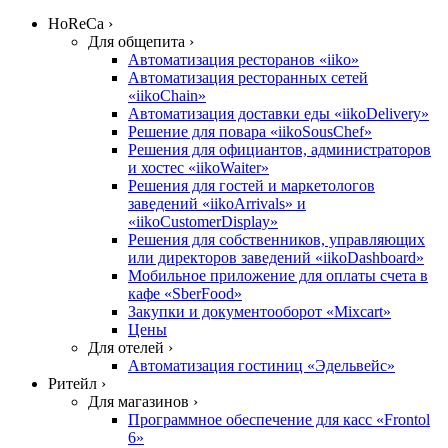
HoReCa ›
Для общепита ›
Автоматизация ресторанов «iiko»
Автоматизация ресторанных сетей
«iikoChain»
Автоматизация доставки еды «iikoDelivery»
Решение для повара «iikoSousChef»
Решения для официантов, администраторов
и хостес «iikoWaiter»
Решения для гостей и маркетологов
заведений «iikoArrivals» и
«iikoCustomerDisplay»
Решения для собственников, управляющих
или директоров заведений «iikoDashboard»
Мобильное приложение для оплаты счета в
кафе «SberFood»
Закупки и документооборот «Mixcart»
Цены
Для отелей ›
Автоматизация гостиниц «Эдельвейс»
Ритейл ›
Для магазинов ›
Программное обеспечение для касс «Frontol
6»