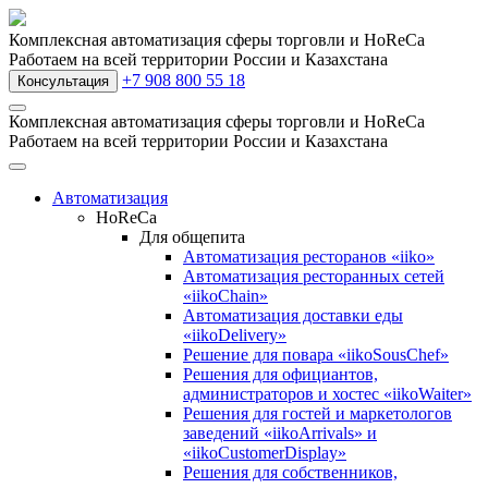
Комплексная автоматизация сферы торговли и HoReCa
Работаем на всей территории России и Казахстана
+7 908 800 55 18
Консультация
Комплексная автоматизация сферы торговли и HoReCa
Работаем на всей территории России и Казахстана
Автоматизация
HoReCa
Для общепита
Автоматизация ресторанов «iiko»
Автоматизация ресторанных сетей
«iikoChain»
Автоматизация доставки еды
«iikoDelivery»
Решение для повара «iikoSousChef»
Решения для официантов,
администраторов и хостес «iikoWaiter»
Решения для гостей и маркетологов
заведений «iikoArrivals» и
«iikoCustomerDisplay»
Решения для собственников,