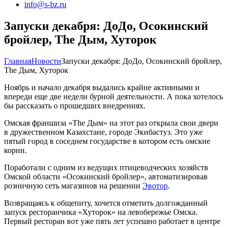
info@s-bz.ru
Запуски декабря: ДоДо, Осокинский
бройлер, The Дым, Хуторок
Главная
Новости
Запуски декабря: ДоДо, Осокинский бройлер,
The Дым, Хуторок
Ноябрь и начало декабря выдались крайне активными и
впереди еще две недели бурной деятельности. А пока хотелось
бы рассказать о прошедших внедрениях.
Омская франшиза «The Дым» на этот раз открыла свои двери
в дружественном Казахстане, городе Экибастуз. Это уже
пятый город в соседнем государстве в котором есть омские
корни.
Поработали с одним из ведущих птицеводческих хозяйств
Омской области «Осокинский бройлер», автоматизировав
розничную сеть магазинов на решении
Эвотор
.
Возвращаясь к общепиту, хочется отметить долгожданный
запуск ресторанчика «Хуторок» на левобережье Омска.
Первый ресторан вот уже пять лет успешно работает в центре