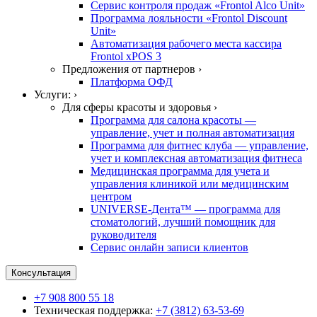
Сервис контроля продаж «Frontol Alco Unit»
Программа лояльности «Frontol Discount
Unit»
Автоматизация рабочего места кассира
Frontol xPOS 3
Предложения от партнеров ›
Платформа ОФД
Услуги: ›
Для сферы красоты и здоровья ›
Программа для салона красоты —
управление, учет и полная автоматизация
Программа для фитнес клуба — управление,
учет и комплексная автоматизация фитнеса
Медицинская программа для учета и
управления клиникой или медицинским
центром
UNIVERSE-Дента™ — программа для
стоматологий, лучший помощник для
руководителя
Сервис онлайн записи клиентов
Консультация
+7 908 800 55 18
Техническая поддержка:
+7 (3812) 63-53-69