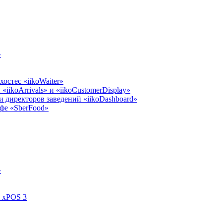
»
остес «iikoWaiter»
iikoArrivals» и «iikoCustomerDisplay»
 директоров заведений «iikoDashboard»
фе «SberFood»
»
l xPOS 3