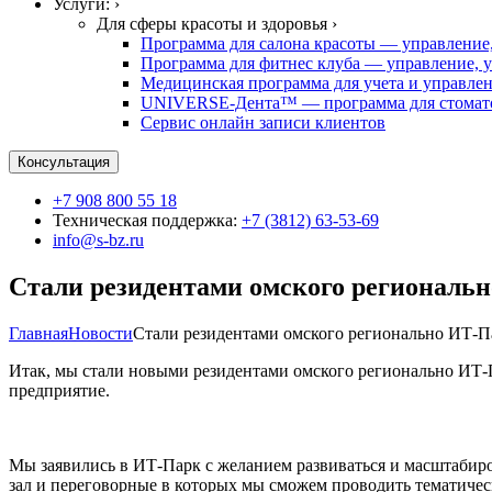
Услуги: ›
Для сферы красоты и здоровья ›
Программа для салона красоты — управление,
Программа для фитнес клуба — управление, у
Медицинская программа для учета и управле
UNIVERSE-Дента™ — программа для стомато
Сервис онлайн записи клиентов
Консультация
+7 908 800 55 18
Техническая поддержка:
+7 (3812) 63-53-69
info@s-bz.ru
Стали резидентами омского региональ
Главная
Новости
Стали резидентами омского регионально ИТ-П
Итак, мы стали новыми резидентами омского регионально ИТ-П
предприятие.
Мы заявились в ИТ-Парк с желанием развиваться и масштабиро
зал и переговорные в которых мы сможем проводить тематичес