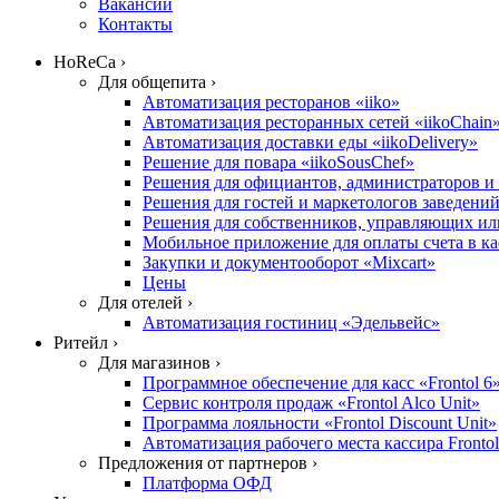
Вакансии
Контакты
HoReCa ›
Для общепита ›
Автоматизация ресторанов «iiko»
Автоматизация ресторанных сетей «iikoChain
Автоматизация доставки еды «iikoDelivery»
Решение для повара «iikoSousChef»
Решения для официантов, администраторов и х
Решения для гостей и маркетологов заведений «
Решения для собственников, управляющих или
Мобильное приложение для оплаты счета в ка
Закупки и документооборот «Mixcart»
Цены
Для отелей ›
Автоматизация гостиниц «Эдельвейс»
Ритейл ›
Для магазинов ›
Программное обеспечение для касс «Frontol 6
Сервис контроля продаж «Frontol Alco Unit»
Программа лояльности «Frontol Discount Unit»
Автоматизация рабочего места кассира Fronto
Предложения от партнеров ›
Платформа ОФД