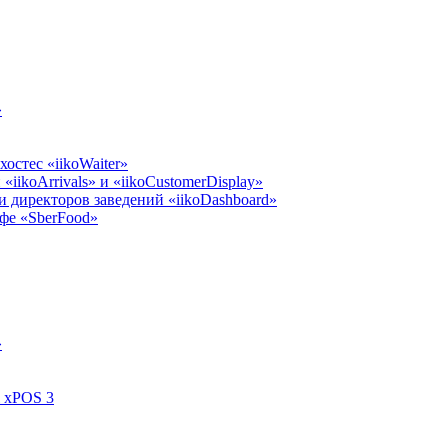
»
остес «iikoWaiter»
iikoArrivals» и «iikoCustomerDisplay»
 директоров заведений «iikoDashboard»
фе «SberFood»
»
l xPOS 3