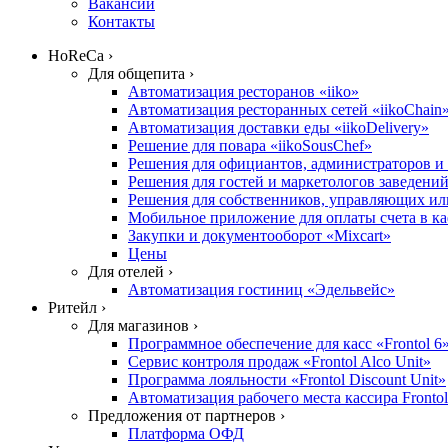
Вакансии
Контакты
HoReCa ›
Для общепита ›
Автоматизация ресторанов «iiko»
Автоматизация ресторанных сетей «iikoChain
Автоматизация доставки еды «iikoDelivery»
Решение для повара «iikoSousChef»
Решения для официантов, администраторов и х
Решения для гостей и маркетологов заведений «
Решения для собственников, управляющих или
Мобильное приложение для оплаты счета в ка
Закупки и документооборот «Mixcart»
Цены
Для отелей ›
Автоматизация гостиниц «Эдельвейс»
Ритейл ›
Для магазинов ›
Программное обеспечение для касс «Frontol 6
Сервис контроля продаж «Frontol Alco Unit»
Программа лояльности «Frontol Discount Unit»
Автоматизация рабочего места кассира Fronto
Предложения от партнеров ›
Платформа ОФД