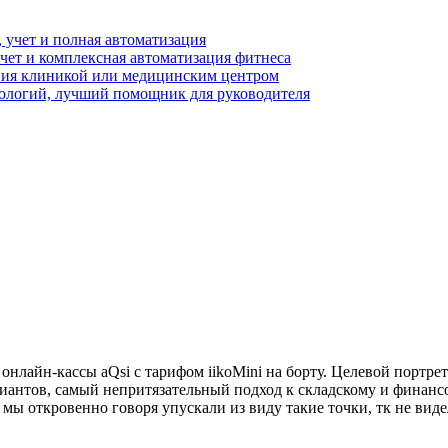
 учет и полная автоматизация
чет и комплексная автоматизация фитнеса
ния клиникой или медицинским центром
логий, лучший помощник для руководителя
 онлайн-кассы aQsi с тарифом iikoMini на борту. Целевой портре
иантов, самый непритязательный подход к складскому и финансов
 мы откровенно говоря упускали из виду такие точки, тк не вид