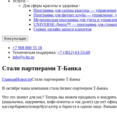
Услуги: ›
Для сферы красоты и здоровья ›
Программа для салона красоты — управление,
Программа для фитнес клуба — управление, у
Медицинская программа для учета и управле
UNIVERSE-Дента™ — программа для стомато
Сервис онлайн записи клиентов
Консультация
+7 908 800 55 18
Техническая поддержка:
+7 (3812) 63-53-69
info@s-bz.ru
Стали партнерами Т-Банка
Главная
Новости
Стали партнерами Т-Банка
В октябре наша компания стала бизнес-партнером Т-Банка.
Что это значит для нас? Теперь мы можем продавать и внедрять
(шашлычки, шаурмячки, кофе-поинты и так далее) где нет офиц
кассир/бармен/повар/бухгалтер и бариста в одном лице. Раньше