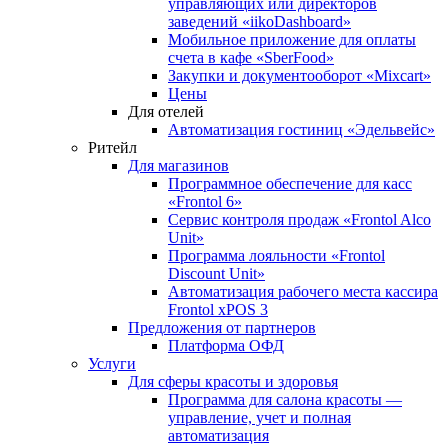
управляющих или директоров
заведений «iikoDashboard»
Мобильное приложение для оплаты
счета в кафе «SberFood»
Закупки и документооборот «Mixcart»
Цены
Для отелей
Автоматизация гостиниц «Эдельвейс»
Ритейл
Для магазинов
Программное обеспечение для касс
«Frontol 6»
Сервис контроля продаж «Frontol Alco
Unit»
Программа лояльности «Frontol
Discount Unit»
Автоматизация рабочего места кассира
Frontol xPOS 3
Предложения от партнеров
Платформа ОФД
Услуги
Для сферы красоты и здоровья
Программа для салона красоты —
управление, учет и полная
автоматизация