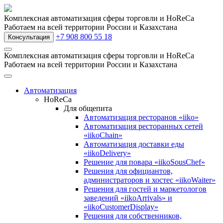
Комплексная автоматизация сферы торговли и HoReCa
Работаем на всей территории России и Казахстана
+7 908 800 55 18
Консультация
Комплексная автоматизация сферы торговли и HoReCa
Работаем на всей территории России и Казахстана
Автоматизация
HoReCa
Для общепита
Автоматизация ресторанов «iiko»
Автоматизация ресторанных сетей
«iikoChain»
Автоматизация доставки еды
«iikoDelivery»
Решение для повара «iikoSousChef»
Решения для официантов,
администраторов и хостес «iikoWaiter»
Решения для гостей и маркетологов
заведений «iikoArrivals» и
«iikoCustomerDisplay»
Решения для собственников,