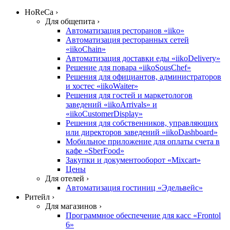
HoReCa ›
Для общепита ›
Автоматизация ресторанов «iiko»
Автоматизация ресторанных сетей
«iikoChain»
Автоматизация доставки еды «iikoDelivery»
Решение для повара «iikoSousChef»
Решения для официантов, администраторов
и хостес «iikoWaiter»
Решения для гостей и маркетологов
заведений «iikoArrivals» и
«iikoCustomerDisplay»
Решения для собственников, управляющих
или директоров заведений «iikoDashboard»
Мобильное приложение для оплаты счета в
кафе «SberFood»
Закупки и документооборот «Mixcart»
Цены
Для отелей ›
Автоматизация гостиниц «Эдельвейс»
Ритейл ›
Для магазинов ›
Программное обеспечение для касс «Frontol
6»