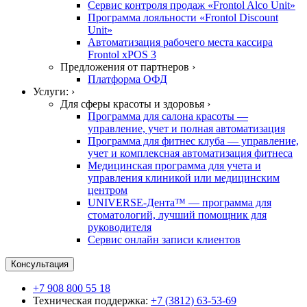
Сервис контроля продаж «Frontol Alco Unit»
Программа лояльности «Frontol Discount
Unit»
Автоматизация рабочего места кассира
Frontol xPOS 3
Предложения от партнеров ›
Платформа ОФД
Услуги: ›
Для сферы красоты и здоровья ›
Программа для салона красоты —
управление, учет и полная автоматизация
Программа для фитнес клуба — управление,
учет и комплексная автоматизация фитнеса
Медицинская программа для учета и
управления клиникой или медицинским
центром
UNIVERSE-Дента™ — программа для
стоматологий, лучший помощник для
руководителя
Сервис онлайн записи клиентов
Консультация
+7 908 800 55 18
Техническая поддержка:
+7 (3812) 63-53-69