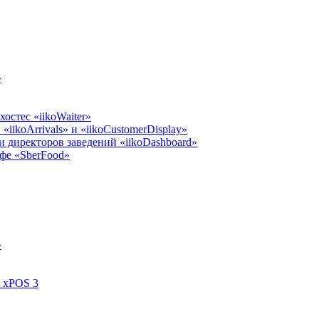
»
остес «iikoWaiter»
iikoArrivals» и «iikoCustomerDisplay»
 директоров заведений «iikoDashboard»
фе «SberFood»
»
l xPOS 3