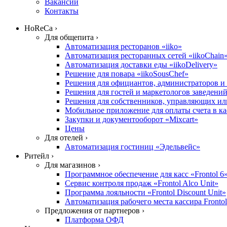
Вакансии
Контакты
HoReCa ›
Для общепита ›
Автоматизация ресторанов «iiko»
Автоматизация ресторанных сетей «iikoChain
Автоматизация доставки еды «iikoDelivery»
Решение для повара «iikoSousChef»
Решения для официантов, администраторов и х
Решения для гостей и маркетологов заведений «
Решения для собственников, управляющих или
Мобильное приложение для оплаты счета в ка
Закупки и документооборот «Mixcart»
Цены
Для отелей ›
Автоматизация гостиниц «Эдельвейс»
Ритейл ›
Для магазинов ›
Программное обеспечение для касс «Frontol 6
Сервис контроля продаж «Frontol Alco Unit»
Программа лояльности «Frontol Discount Unit»
Автоматизация рабочего места кассира Fronto
Предложения от партнеров ›
Платформа ОФД