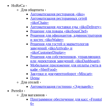
HoReCa ›
Для общепита ›
Автоматизация ресторанов «iiko»
Автоматизация ресторанных сетей
«iikoChain»
Автоматизация доставки еды «iikoDelivery»
Решение для повара «iikoSousChef»
Решения для официантов, администраторов
и хостес «iikoWaiter»
Решения для гостей и маркетологов
заведений «iikoArrivals» и
«iikoCustomerDisplay»
Решения для собственников, управляющих
или директоров заведений «iikoDashboard»
Мобильное приложение для оплаты счета в
кафе «SberFood»
Закупки и документооборот «Mixcart»
Цены
Для отелей ›
Автоматизация гостиниц «Эдельвейс»
Ритейл ›
Для магазинов ›
Программное обеспечение для касс «Frontol
6»