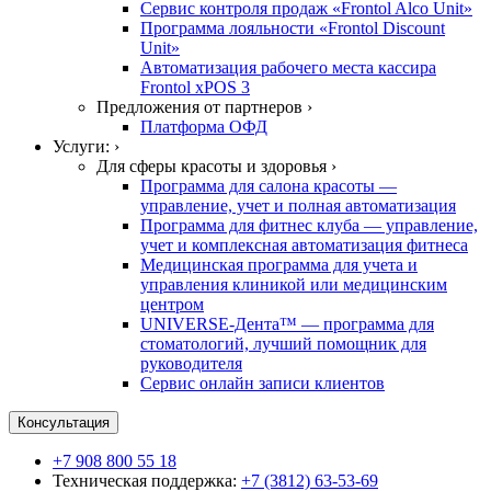
Сервис контроля продаж «Frontol Alco Unit»
Программа лояльности «Frontol Discount
Unit»
Автоматизация рабочего места кассира
Frontol xPOS 3
Предложения от партнеров ›
Платформа ОФД
Услуги: ›
Для сферы красоты и здоровья ›
Программа для салона красоты —
управление, учет и полная автоматизация
Программа для фитнес клуба — управление,
учет и комплексная автоматизация фитнеса
Медицинская программа для учета и
управления клиникой или медицинским
центром
UNIVERSE-Дента™ — программа для
стоматологий, лучший помощник для
руководителя
Сервис онлайн записи клиентов
Консультация
+7 908 800 55 18
Техническая поддержка:
+7 (3812) 63-53-69