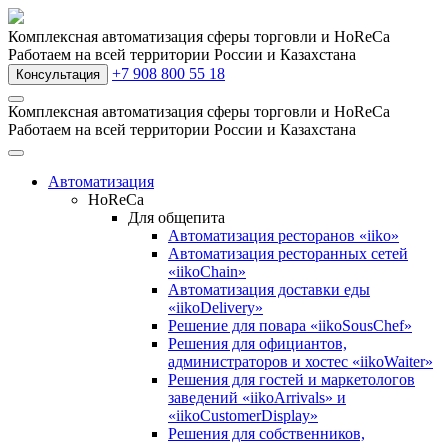
Комплексная автоматизация сферы торговли и HoReCa
Работаем на всей территории России и Казахстана
+7 908 800 55 18
Консультация
Комплексная автоматизация сферы торговли и HoReCa
Работаем на всей территории России и Казахстана
Автоматизация
HoReCa
Для общепита
Автоматизация ресторанов «iiko»
Автоматизация ресторанных сетей
«iikoChain»
Автоматизация доставки еды
«iikoDelivery»
Решение для повара «iikoSousChef»
Решения для официантов,
администраторов и хостес «iikoWaiter»
Решения для гостей и маркетологов
заведений «iikoArrivals» и
«iikoCustomerDisplay»
Решения для собственников,