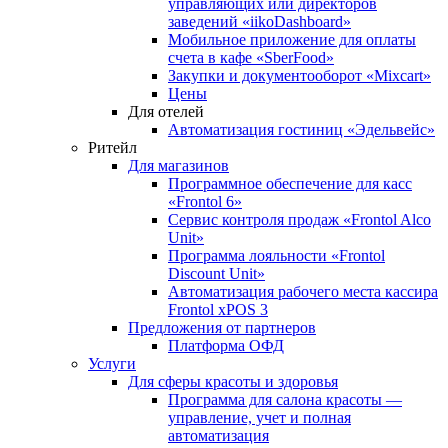
управляющих или директоров
заведений «iikoDashboard»
Мобильное приложение для оплаты
счета в кафе «SberFood»
Закупки и документооборот «Mixcart»
Цены
Для отелей
Автоматизация гостиниц «Эдельвейс»
Ритейл
Для магазинов
Программное обеспечение для касс
«Frontol 6»
Сервис контроля продаж «Frontol Alco
Unit»
Программа лояльности «Frontol
Discount Unit»
Автоматизация рабочего места кассира
Frontol xPOS 3
Предложения от партнеров
Платформа ОФД
Услуги
Для сферы красоты и здоровья
Программа для салона красоты —
управление, учет и полная
автоматизация