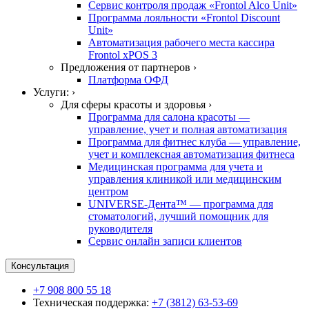
Сервис контроля продаж «Frontol Alco Unit»
Программа лояльности «Frontol Discount
Unit»
Автоматизация рабочего места кассира
Frontol xPOS 3
Предложения от партнеров ›
Платформа ОФД
Услуги: ›
Для сферы красоты и здоровья ›
Программа для салона красоты —
управление, учет и полная автоматизация
Программа для фитнес клуба — управление,
учет и комплексная автоматизация фитнеса
Медицинская программа для учета и
управления клиникой или медицинским
центром
UNIVERSE-Дента™ — программа для
стоматологий, лучший помощник для
руководителя
Сервис онлайн записи клиентов
Консультация
+7 908 800 55 18
Техническая поддержка:
+7 (3812) 63-53-69