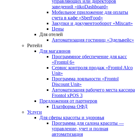
управляющих или директоров
заведений «iikoDashboard»
Мобильное приложение для оплаты
счета в кафе «SberFood»
Закупки и документооборот «Mixcart»
Цены
Для отелей
Автоматизация гостиниц «Эдельвейс»
Ритейл
Для магазинов
Программное обеспечение для касс
«Frontol 6»
Сервис контроля продаж «Frontol Alco
Unit»
Программа лояльности «Frontol
Discount Unit»
Автоматизация рабочего места кассира
Frontol xPOS 3
Предложения от партнеров
Платформа ОФД
Услуги
Для сферы красоты и здоровья
Программа для салона красоты —
управление, учет и полная
автоматизация