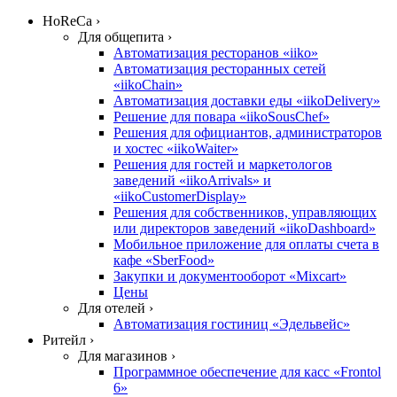
HoReCa ›
Для общепита ›
Автоматизация ресторанов «iiko»
Автоматизация ресторанных сетей
«iikoChain»
Автоматизация доставки еды «iikoDelivery»
Решение для повара «iikoSousChef»
Решения для официантов, администраторов
и хостес «iikoWaiter»
Решения для гостей и маркетологов
заведений «iikoArrivals» и
«iikoCustomerDisplay»
Решения для собственников, управляющих
или директоров заведений «iikoDashboard»
Мобильное приложение для оплаты счета в
кафе «SberFood»
Закупки и документооборот «Mixcart»
Цены
Для отелей ›
Автоматизация гостиниц «Эдельвейс»
Ритейл ›
Для магазинов ›
Программное обеспечение для касс «Frontol
6»