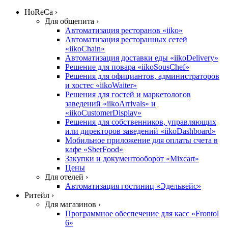
HoReCa ›
Для общепита ›
Автоматизация ресторанов «iiko»
Автоматизация ресторанных сетей
«iikoChain»
Автоматизация доставки еды «iikoDelivery»
Решение для повара «iikoSousChef»
Решения для официантов, администраторов
и хостес «iikoWaiter»
Решения для гостей и маркетологов
заведений «iikoArrivals» и
«iikoCustomerDisplay»
Решения для собственников, управляющих
или директоров заведений «iikoDashboard»
Мобильное приложение для оплаты счета в
кафе «SberFood»
Закупки и документооборот «Mixcart»
Цены
Для отелей ›
Автоматизация гостиниц «Эдельвейс»
Ритейл ›
Для магазинов ›
Программное обеспечение для касс «Frontol
6»