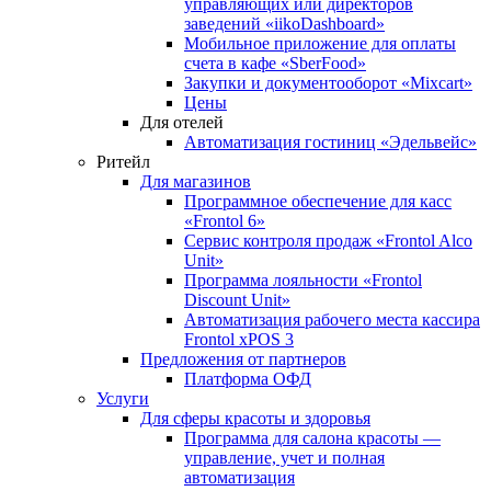
управляющих или директоров
заведений «iikoDashboard»
Мобильное приложение для оплаты
счета в кафе «SberFood»
Закупки и документооборот «Mixcart»
Цены
Для отелей
Автоматизация гостиниц «Эдельвейс»
Ритейл
Для магазинов
Программное обеспечение для касс
«Frontol 6»
Сервис контроля продаж «Frontol Alco
Unit»
Программа лояльности «Frontol
Discount Unit»
Автоматизация рабочего места кассира
Frontol xPOS 3
Предложения от партнеров
Платформа ОФД
Услуги
Для сферы красоты и здоровья
Программа для салона красоты —
управление, учет и полная
автоматизация