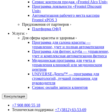
Сервис контроля продаж «Frontol Alco Unit»
Программа лояльности «Frontol Discount
Unit»
Автоматизация рабочего места кассира
Frontol xPOS 3
Предложения от партнеров ›
Платформа ОФД
Услуги: ›
Для сферы красоты и здоровья ›
Программа для салона красоты —
управление, учет и полная автоматизация
Программа для фитнес клуба — управление,
учет и комплексная автоматизация фитнеса
Медицинская программа для учета и
управления клиникой или медицинским
центром
UNIVERSE-Дента™ — программа для
стоматологий, лучший помощник для
руководителя
Сервис онлайн записи клиентов
Консультация
+7 908 800 55 18
Техническая поддержка:
+7 (3812) 63-53-69