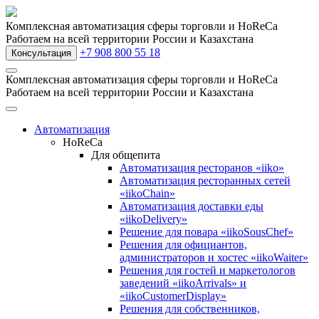
Комплексная автоматизация сферы торговли и HoReCa
Работаем на всей территории России и Казахстана
+7 908 800 55 18
Консультация
Комплексная автоматизация сферы торговли и HoReCa
Работаем на всей территории России и Казахстана
Автоматизация
HoReCa
Для общепита
Автоматизация ресторанов «iiko»
Автоматизация ресторанных сетей
«iikoChain»
Автоматизация доставки еды
«iikoDelivery»
Решение для повара «iikoSousChef»
Решения для официантов,
администраторов и хостес «iikoWaiter»
Решения для гостей и маркетологов
заведений «iikoArrivals» и
«iikoCustomerDisplay»
Решения для собственников,