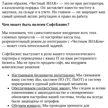
Таким образом, «Честный ЗНАК» — это не враг ресторатора,
а катализатор порядка. Он заставляет навести чистоту в
закупках, на складе и в учете. Но главное — он защищает ваш
самый ценный актив: репутацию и право на работу.
Чем может быть полезен СофтБизнес?
Мы понимаем, что самостоятельное внедрение всех этих
сложных процессов — от настройки кассы под
разрешительный режим до интеграции с «Честным ЗНАКом»
— может стать непосильной задачей.
СофтБизнес выступает в роли вашего технологического
партнера и переводчика с языка IT на язык ресторанного
бизнеса. Мы не просто продаем софт, мы внедряем
комплексные решения:
Настраиваем бесшовную интеграцию:
Мы связываем
вашу систему iiko, кассовое ПО (ТС ПиОТ) и систему
маркировки в единый работающий механизм.
Обеспечиваем соответствие закону:
Мы следим за всеми
изменениями в законодательстве и своевременно
обновляем настройки вашей системы, чтобы вы всегда
были защищены от штрафов.
Обучаем команду:
Мы проводим тренинги для