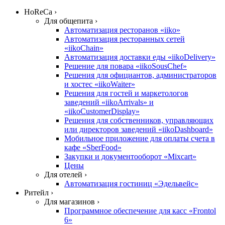
HoReCa ›
Для общепита ›
Автоматизация ресторанов «iiko»
Автоматизация ресторанных сетей
«iikoChain»
Автоматизация доставки еды «iikoDelivery»
Решение для повара «iikoSousChef»
Решения для официантов, администраторов
и хостес «iikoWaiter»
Решения для гостей и маркетологов
заведений «iikoArrivals» и
«iikoCustomerDisplay»
Решения для собственников, управляющих
или директоров заведений «iikoDashboard»
Мобильное приложение для оплаты счета в
кафе «SberFood»
Закупки и документооборот «Mixcart»
Цены
Для отелей ›
Автоматизация гостиниц «Эдельвейс»
Ритейл ›
Для магазинов ›
Программное обеспечение для касс «Frontol
6»