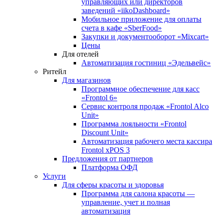
управляющих или директоров
заведений «iikoDashboard»
Мобильное приложение для оплаты
счета в кафе «SberFood»
Закупки и документооборот «Mixcart»
Цены
Для отелей
Автоматизация гостиниц «Эдельвейс»
Ритейл
Для магазинов
Программное обеспечение для касс
«Frontol 6»
Сервис контроля продаж «Frontol Alco
Unit»
Программа лояльности «Frontol
Discount Unit»
Автоматизация рабочего места кассира
Frontol xPOS 3
Предложения от партнеров
Платформа ОФД
Услуги
Для сферы красоты и здоровья
Программа для салона красоты —
управление, учет и полная
автоматизация