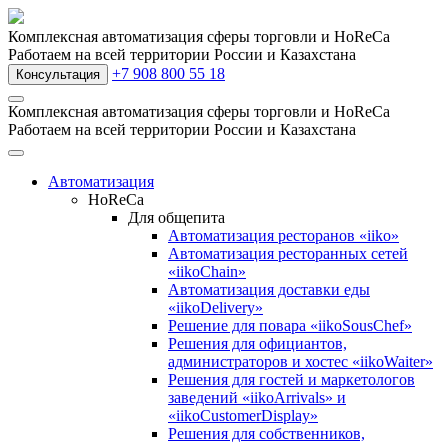
Комплексная автоматизация сферы торговли и HoReCa
Работаем на всей территории России и Казахстана
+7 908 800 55 18
Консультация
Комплексная автоматизация сферы торговли и HoReCa
Работаем на всей территории России и Казахстана
Автоматизация
HoReCa
Для общепита
Автоматизация ресторанов «iiko»
Автоматизация ресторанных сетей
«iikoChain»
Автоматизация доставки еды
«iikoDelivery»
Решение для повара «iikoSousChef»
Решения для официантов,
администраторов и хостес «iikoWaiter»
Решения для гостей и маркетологов
заведений «iikoArrivals» и
«iikoCustomerDisplay»
Решения для собственников,