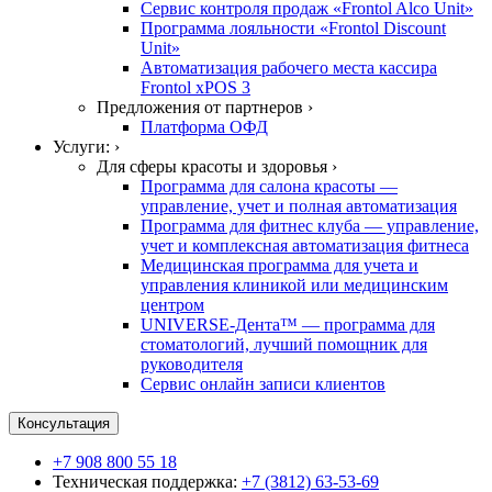
Сервис контроля продаж «Frontol Alco Unit»
Программа лояльности «Frontol Discount
Unit»
Автоматизация рабочего места кассира
Frontol xPOS 3
Предложения от партнеров ›
Платформа ОФД
Услуги: ›
Для сферы красоты и здоровья ›
Программа для салона красоты —
управление, учет и полная автоматизация
Программа для фитнес клуба — управление,
учет и комплексная автоматизация фитнеса
Медицинская программа для учета и
управления клиникой или медицинским
центром
UNIVERSE-Дента™ — программа для
стоматологий, лучший помощник для
руководителя
Сервис онлайн записи клиентов
Консультация
+7 908 800 55 18
Техническая поддержка:
+7 (3812) 63-53-69