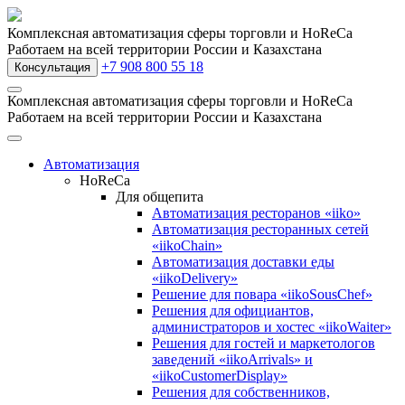
Комплексная автоматизация сферы торговли и HoReCa
Работаем на всей территории России и Казахстана
+7 908 800 55 18
Консультация
Комплексная автоматизация сферы торговли и HoReCa
Работаем на всей территории России и Казахстана
Автоматизация
HoReCa
Для общепита
Автоматизация ресторанов «iiko»
Автоматизация ресторанных сетей
«iikoChain»
Автоматизация доставки еды
«iikoDelivery»
Решение для повара «iikoSousChef»
Решения для официантов,
администраторов и хостес «iikoWaiter»
Решения для гостей и маркетологов
заведений «iikoArrivals» и
«iikoCustomerDisplay»
Решения для собственников,