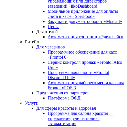
управляющих или директоров
заведений «iikoDashboard»
Мобильное приложение для оплаты
счета в кафе «SberFood»
Закупки и документооборот «Mixcart»
Цены
Для отелей
Автоматизация гостиниц «Эдельвейс»
Ритейл
Для магазинов
Программное обеспечение для касс
«Frontol 6»
Сервис контроля продаж «Frontol Alco
Unit»
Программа лояльности «Frontol
Discount Unit»
Автоматизация рабочего места кассира
Frontol xPOS 3
Предложения от партнеров
Платформа ОФД
Услуги
Для сферы красоты и здоровья
Программа для салона красоты —
управление, учет и полная
автоматизация