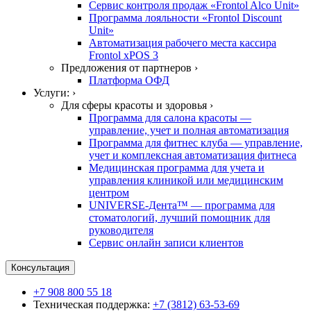
Сервис контроля продаж «Frontol Alco Unit»
Программа лояльности «Frontol Discount
Unit»
Автоматизация рабочего места кассира
Frontol xPOS 3
Предложения от партнеров ›
Платформа ОФД
Услуги: ›
Для сферы красоты и здоровья ›
Программа для салона красоты —
управление, учет и полная автоматизация
Программа для фитнес клуба — управление,
учет и комплексная автоматизация фитнеса
Медицинская программа для учета и
управления клиникой или медицинским
центром
UNIVERSE-Дента™ — программа для
стоматологий, лучший помощник для
руководителя
Сервис онлайн записи клиентов
Консультация
+7 908 800 55 18
Техническая поддержка:
+7 (3812) 63-53-69