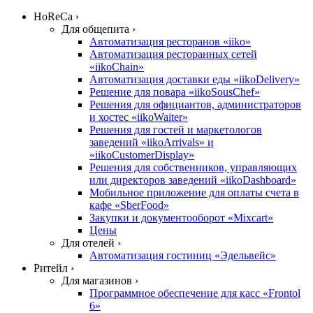
HoReCa ›
Для общепита ›
Автоматизация ресторанов «iiko»
Автоматизация ресторанных сетей
«iikoChain»
Автоматизация доставки еды «iikoDelivery»
Решение для повара «iikoSousChef»
Решения для официантов, администраторов
и хостес «iikoWaiter»
Решения для гостей и маркетологов
заведений «iikoArrivals» и
«iikoCustomerDisplay»
Решения для собственников, управляющих
или директоров заведений «iikoDashboard»
Мобильное приложение для оплаты счета в
кафе «SberFood»
Закупки и документооборот «Mixcart»
Цены
Для отелей ›
Автоматизация гостиниц «Эдельвейс»
Ритейл ›
Для магазинов ›
Программное обеспечение для касс «Frontol
6»