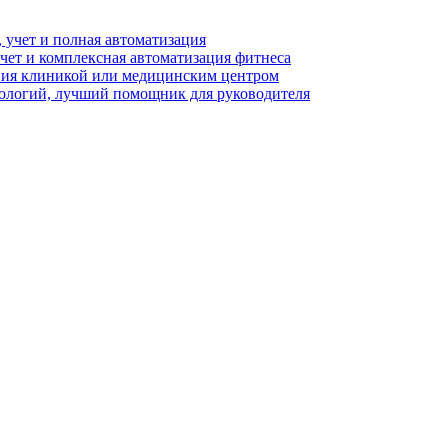
 учет и полная автоматизация
чет и комплексная автоматизация фитнеса
ния клиникой или медицинским центром
логий, лучший помощник для руководителя