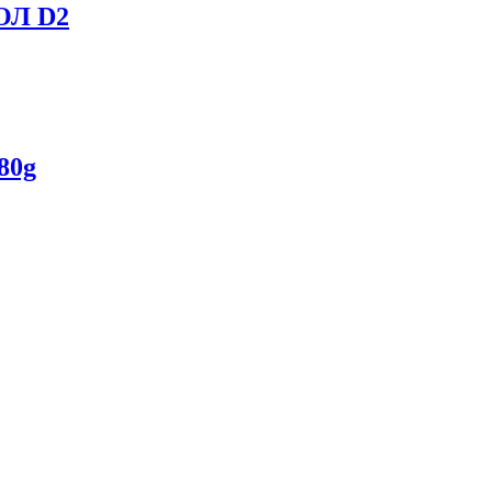
ОЛ D2
80g