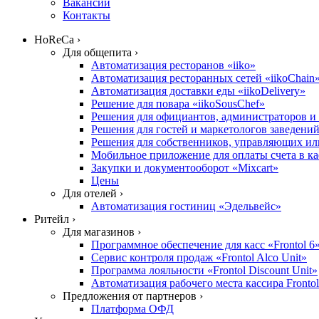
Вакансии
Контакты
HoReCa ›
Для общепита ›
Автоматизация ресторанов «iiko»
Автоматизация ресторанных сетей «iikoChain
Автоматизация доставки еды «iikoDelivery»
Решение для повара «iikoSousChef»
Решения для официантов, администраторов и х
Решения для гостей и маркетологов заведений «
Решения для собственников, управляющих или
Мобильное приложение для оплаты счета в ка
Закупки и документооборот «Mixcart»
Цены
Для отелей ›
Автоматизация гостиниц «Эдельвейс»
Ритейл ›
Для магазинов ›
Программное обеспечение для касс «Frontol 6
Сервис контроля продаж «Frontol Alco Unit»
Программа лояльности «Frontol Discount Unit»
Автоматизация рабочего места кассира Fronto
Предложения от партнеров ›
Платформа ОФД