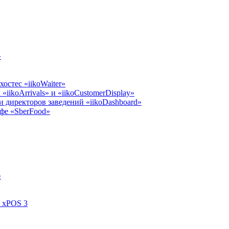
»
остес «iikoWaiter»
iikoArrivals» и «iikoCustomerDisplay»
 директоров заведений «iikoDashboard»
фе «SberFood»
»
l xPOS 3