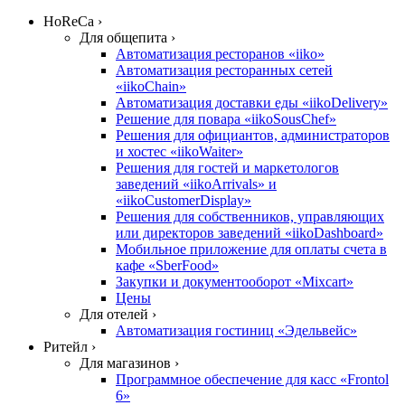
HoReCa ›
Для общепита ›
Автоматизация ресторанов «iiko»
Автоматизация ресторанных сетей
«iikoChain»
Автоматизация доставки еды «iikoDelivery»
Решение для повара «iikoSousChef»
Решения для официантов, администраторов
и хостес «iikoWaiter»
Решения для гостей и маркетологов
заведений «iikoArrivals» и
«iikoCustomerDisplay»
Решения для собственников, управляющих
или директоров заведений «iikoDashboard»
Мобильное приложение для оплаты счета в
кафе «SberFood»
Закупки и документооборот «Mixcart»
Цены
Для отелей ›
Автоматизация гостиниц «Эдельвейс»
Ритейл ›
Для магазинов ›
Программное обеспечение для касс «Frontol
6»