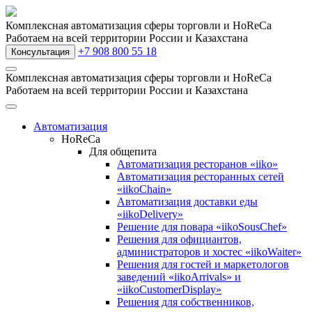
Комплексная автоматизация сферы торговли и HoReCa
Работаем на всей территории России и Казахстана
+7 908 800 55 18
Консультация
Комплексная автоматизация сферы торговли и HoReCa
Работаем на всей территории России и Казахстана
Автоматизация
HoReCa
Для общепита
Автоматизация ресторанов «iiko»
Автоматизация ресторанных сетей
«iikoChain»
Автоматизация доставки еды
«iikoDelivery»
Решение для повара «iikoSousChef»
Решения для официантов,
администраторов и хостес «iikoWaiter»
Решения для гостей и маркетологов
заведений «iikoArrivals» и
«iikoCustomerDisplay»
Решения для собственников,