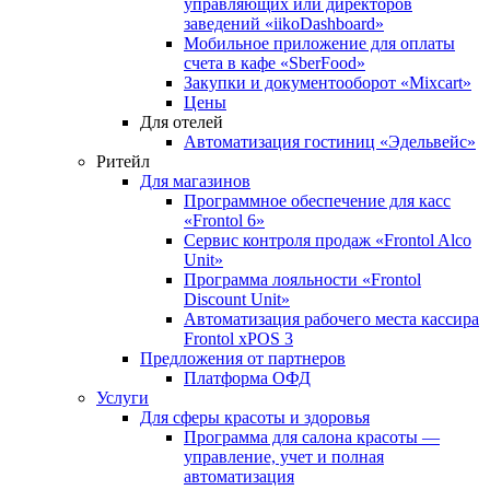
управляющих или директоров
заведений «iikoDashboard»
Мобильное приложение для оплаты
счета в кафе «SberFood»
Закупки и документооборот «Mixcart»
Цены
Для отелей
Автоматизация гостиниц «Эдельвейс»
Ритейл
Для магазинов
Программное обеспечение для касс
«Frontol 6»
Сервис контроля продаж «Frontol Alco
Unit»
Программа лояльности «Frontol
Discount Unit»
Автоматизация рабочего места кассира
Frontol xPOS 3
Предложения от партнеров
Платформа ОФД
Услуги
Для сферы красоты и здоровья
Программа для салона красоты —
управление, учет и полная
автоматизация