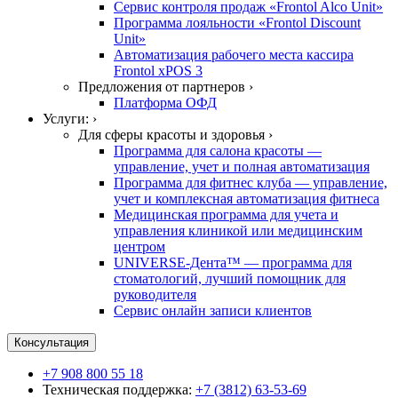
Сервис контроля продаж «Frontol Alco Unit»
Программа лояльности «Frontol Discount
Unit»
Автоматизация рабочего места кассира
Frontol xPOS 3
Предложения от партнеров ›
Платформа ОФД
Услуги: ›
Для сферы красоты и здоровья ›
Программа для салона красоты —
управление, учет и полная автоматизация
Программа для фитнес клуба — управление,
учет и комплексная автоматизация фитнеса
Медицинская программа для учета и
управления клиникой или медицинским
центром
UNIVERSE-Дента™ — программа для
стоматологий, лучший помощник для
руководителя
Сервис онлайн записи клиентов
Консультация
+7 908 800 55 18
Техническая поддержка:
+7 (3812) 63-53-69