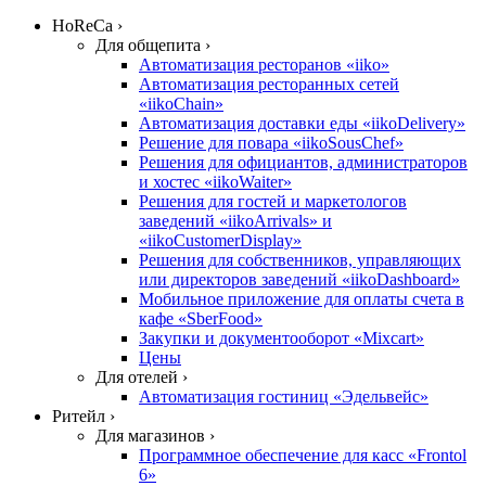
HoReCa ›
Для общепита ›
Автоматизация ресторанов «iiko»
Автоматизация ресторанных сетей
«iikoChain»
Автоматизация доставки еды «iikoDelivery»
Решение для повара «iikoSousChef»
Решения для официантов, администраторов
и хостес «iikoWaiter»
Решения для гостей и маркетологов
заведений «iikoArrivals» и
«iikoCustomerDisplay»
Решения для собственников, управляющих
или директоров заведений «iikoDashboard»
Мобильное приложение для оплаты счета в
кафе «SberFood»
Закупки и документооборот «Mixcart»
Цены
Для отелей ›
Автоматизация гостиниц «Эдельвейс»
Ритейл ›
Для магазинов ›
Программное обеспечение для касс «Frontol
6»