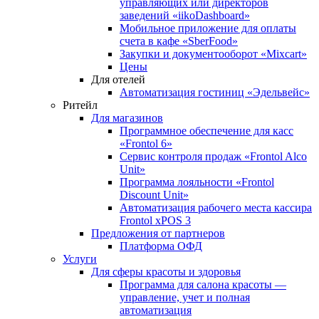
управляющих или директоров
заведений «iikoDashboard»
Мобильное приложение для оплаты
счета в кафе «SberFood»
Закупки и документооборот «Mixcart»
Цены
Для отелей
Автоматизация гостиниц «Эдельвейс»
Ритейл
Для магазинов
Программное обеспечение для касс
«Frontol 6»
Сервис контроля продаж «Frontol Alco
Unit»
Программа лояльности «Frontol
Discount Unit»
Автоматизация рабочего места кассира
Frontol xPOS 3
Предложения от партнеров
Платформа ОФД
Услуги
Для сферы красоты и здоровья
Программа для салона красоты —
управление, учет и полная
автоматизация