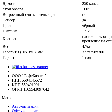
Яркость
250 кд/м2
Угол обзора
160°
Встроенный считыватель карт
нет
Сенсор
да
Цвет
чёрный
Питание
12 V
настольная, опц
Крепление
крепление на ст
Вес
4,7кг
Габариты (ШхВхГ), мм
372х258х300
Гарантия
1 год
ООО "СофтБизнес"
ИНН 5504145572
КПП 550401001
ОГРН 1165543097642
Меню
Автоматизация
Обслуживание