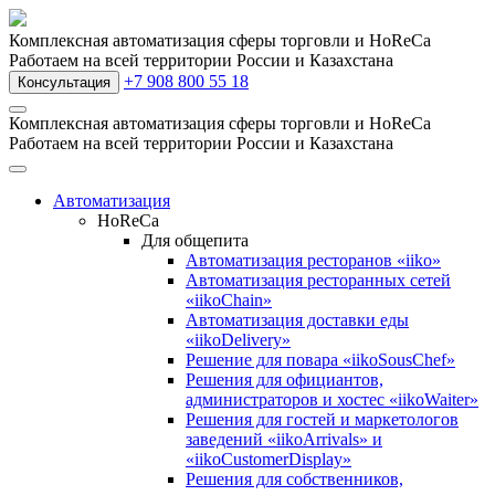
Комплексная автоматизация сферы торговли и HoReCa
Работаем на всей территории России и Казахстана
+7 908 800 55 18
Консультация
Комплексная автоматизация сферы торговли и HoReCa
Работаем на всей территории России и Казахстана
Автоматизация
HoReCa
Для общепита
Автоматизация ресторанов «iiko»
Автоматизация ресторанных сетей
«iikoChain»
Автоматизация доставки еды
«iikoDelivery»
Решение для повара «iikoSousChef»
Решения для официантов,
администраторов и хостес «iikoWaiter»
Решения для гостей и маркетологов
заведений «iikoArrivals» и
«iikoCustomerDisplay»
Решения для собственников,