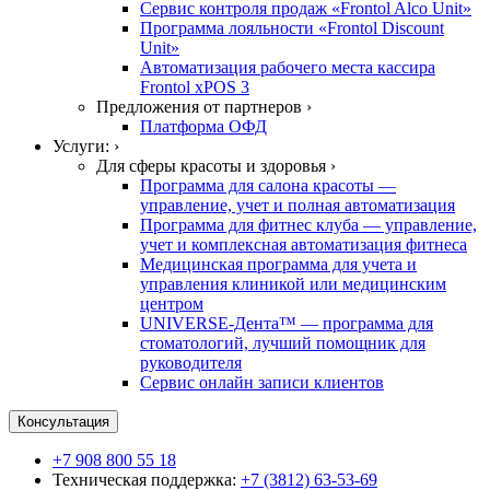
Сервис контроля продаж «Frontol Alco Unit»
Программа лояльности «Frontol Discount
Unit»
Автоматизация рабочего места кассира
Frontol xPOS 3
Предложения от партнеров ›
Платформа ОФД
Услуги: ›
Для сферы красоты и здоровья ›
Программа для салона красоты —
управление, учет и полная автоматизация
Программа для фитнес клуба — управление,
учет и комплексная автоматизация фитнеса
Медицинская программа для учета и
управления клиникой или медицинским
центром
UNIVERSE-Дента™ — программа для
стоматологий, лучший помощник для
руководителя
Сервис онлайн записи клиентов
Консультация
+7 908 800 55 18
Техническая поддержка:
+7 (3812) 63-53-69