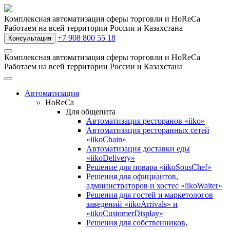
Комплексная автоматизация сферы торговли и HoReCa
Работаем на всей территории России и Казахстана
+7 908 800 55 18
Консультация
Комплексная автоматизация сферы торговли и HoReCa
Работаем на всей территории России и Казахстана
Автоматизация
HoReCa
Для общепита
Автоматизация ресторанов «iiko»
Автоматизация ресторанных сетей
«iikoChain»
Автоматизация доставки еды
«iikoDelivery»
Решение для повара «iikoSousChef»
Решения для официантов,
администраторов и хостес «iikoWaiter»
Решения для гостей и маркетологов
заведений «iikoArrivals» и
«iikoCustomerDisplay»
Решения для собственников,