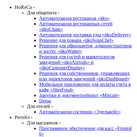
HoReCa ›
Для общепита ›
Автоматизация ресторанов «iiko»
Автоматизация ресторанных сетей
«iikoChain»
Автоматизация доставки еды «iikoDelivery»
Решение для повара «iikoSousChef»
Решения для официантов, администраторов
и хостес «iikoWaiter»
Решения для гостей и маркетологов
заведений «iikoArrivals» и
«iikoCustomerDisplay»
Решения для собственников, управляющих
или директоров заведений «iikoDashboard»
Мобильное приложение для оплаты счета в
кафе «SberFood»
Закупки и документооборот «Mixcart»
Цены
Для отелей ›
Автоматизация гостиниц «Эдельвейс»
Ритейл ›
Для магазинов ›
Программное обеспечение для касс «Frontol
6»