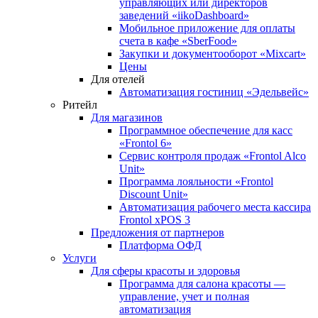
управляющих или директоров
заведений «iikoDashboard»
Мобильное приложение для оплаты
счета в кафе «SberFood»
Закупки и документооборот «Mixcart»
Цены
Для отелей
Автоматизация гостиниц «Эдельвейс»
Ритейл
Для магазинов
Программное обеспечение для касс
«Frontol 6»
Сервис контроля продаж «Frontol Alco
Unit»
Программа лояльности «Frontol
Discount Unit»
Автоматизация рабочего места кассира
Frontol xPOS 3
Предложения от партнеров
Платформа ОФД
Услуги
Для сферы красоты и здоровья
Программа для салона красоты —
управление, учет и полная
автоматизация