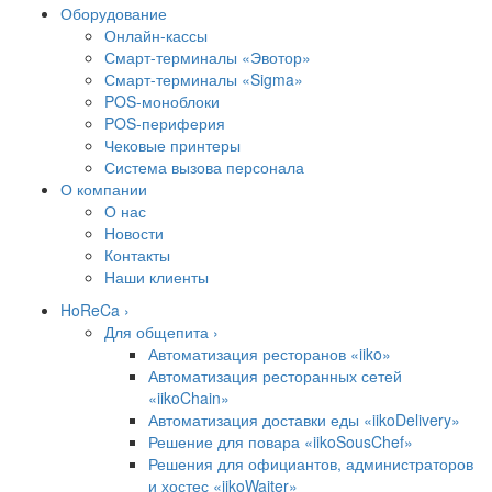
Оборудование
Онлайн-кассы
Смарт-терминалы «Эвотор»
Смарт-терминалы «Sigma»
POS-моноблоки
POS-периферия
Чековые принтеры
Система вызова персонала
О компании
О нас
Новости
Контакты
Наши клиенты
HoReCa ›
Для общепита ›
Автоматизация ресторанов «iiko»
Автоматизация ресторанных сетей
«iikoChain»
Автоматизация доставки еды «iikoDelivery»
Решение для повара «iikoSousChef»
Решения для официантов, администраторов
и хостес «iikoWaiter»