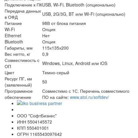
Подключение к ПК
USB, Wi-Fi, Bluetooth (опционально)
Передача данных
USB, 2G/3G, BT или Wi-Fi (опционально)
в ОФД
Питание
98В от блока питания
Wi-Fi
Опция
Ethernet
Нет
Bluetooth
Опция
Габариты, мм
115х135х200
Вес нетто, кг
0,9
Совместимость с
Windows, Linux, Android или iOS
ОП
Цвет
Темно-серый
Ресург ПГ, км
50
(заявленный)
Программное
Совместимо с 1С. Перечень совместимого
обеспечение
ПО на сайте:
www.atol.ru/softdev/
ООО "СофтБизнес"
ИНН 5504145572
КПП 550401001
ОГРН 1165543097642