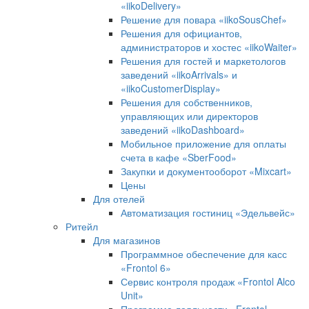
«iikoDelivery»
Решение для повара «iikoSousChef»
Решения для официантов,
администраторов и хостес «iikoWaiter»
Решения для гостей и маркетологов
заведений «iikoArrivals» и
«iikoCustomerDisplay»
Решения для собственников,
управляющих или директоров
заведений «iikoDashboard»
Мобильное приложение для оплаты
счета в кафе «SberFood»
Закупки и документооборот «Mixcart»
Цены
Для отелей
Автоматизация гостиниц «Эдельвейс»
Ритейл
Для магазинов
Программное обеспечение для касс
«Frontol 6»
Сервис контроля продаж «Frontol Alco
Unit»
Программа лояльности «Frontol