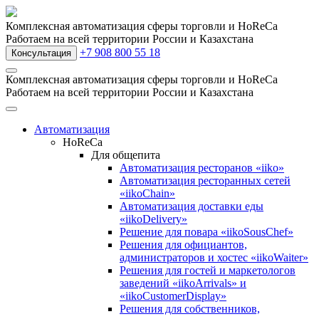
Комплексная автоматизация сферы торговли и HoReCa
Работаем на всей территории России и Казахстана
+7 908 800 55 18
Консультация
Комплексная автоматизация сферы торговли и HoReCa
Работаем на всей территории России и Казахстана
Автоматизация
HoReCa
Для общепита
Автоматизация ресторанов «iiko»
Автоматизация ресторанных сетей
«iikoChain»
Автоматизация доставки еды
«iikoDelivery»
Решение для повара «iikoSousChef»
Решения для официантов,
администраторов и хостес «iikoWaiter»
Решения для гостей и маркетологов
заведений «iikoArrivals» и
«iikoCustomerDisplay»
Решения для собственников,