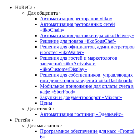
HoReCa ›
Для общепита ›
Автоматизация ресторанов «iiko»
Автоматизация ресторанных сетей
«iikoChain»
Автоматизация доставки еды «iikoDelivery»
Решение для повара «iikoSousChef»
Решения для официантов, администраторов
и хостес «iikoWaiter»
Решения для гостей и маркетологов
заведений «iikoArrivals» и
«iikoCustomerDisplay»
Решения для собственников, управляющих
или директоров заведений «iikoDashboard»
Мобильное приложение для оплаты счета в
кафе «SberFood»
Закупки и документооборот «Mixcart»
Цены
Для отелей ›
Автоматизация гостиниц «Эдельвейс»
Ритейл ›
Для магазинов ›
Программное обеспечение для касс «Frontol
6»