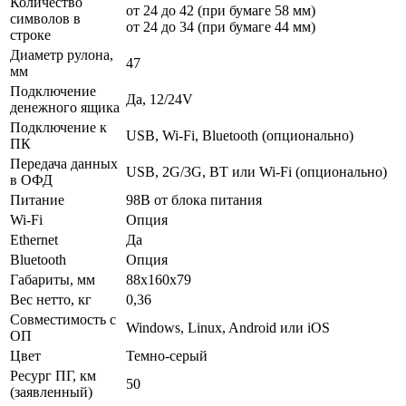
Количество
от 24 до 42 (при бумаге 58 мм)
символов в
от 24 до 34 (при бумаге 44 мм)
строке
Диаметр рулона,
47
мм
Подключение
Да, 12/24V
денежного ящика
Подключение к
USB, Wi-Fi, Bluetooth (опционально)
ПК
Передача данных
USB, 2G/3G, BT или Wi-Fi (опционально)
в ОФД
Питание
98В от блока питания
Wi-Fi
Опция
Ethernet
Да
Bluetooth
Опция
Габариты, мм
88х160х79
Вес нетто, кг
0,36
Совместимость с
Windows, Linux, Android или iOS
ОП
Цвет
Темно-серый
Ресург ПГ, км
50
(заявленный)