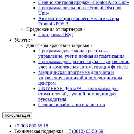
Сервис контроля продаж «Frontol Alco Unit»
Программа лояльности «Frontol Discount
Unit»
Автоматизация рабочего места кассира
Frontol xPOS 3
Предложения от партнеров ›
Платформа ОФД
Услуги: ›
Для сферы красоты и здоровья ›
Программа для салона красоты —
управление, учет и полная автоматизация
Программа для фитнес клуба — управление,
учет и комплексная автоматизация фитнеса
Медицинская программа для учета и
управления клиникой или медицинским
центром
UNIVERSE-Дента™ — программа для
стоматологий, лучший помощник для
руководителя
Сервис онлайн записи клиентов
Консультация
+7 908 800 55 18
Техническая поддержка:
+7 (3812) 63-53-69