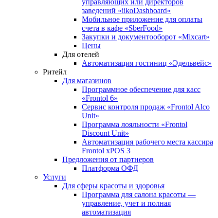
управляющих или директоров
заведений «iikoDashboard»
Мобильное приложение для оплаты
счета в кафе «SberFood»
Закупки и документооборот «Mixcart»
Цены
Для отелей
Автоматизация гостиниц «Эдельвейс»
Ритейл
Для магазинов
Программное обеспечение для касс
«Frontol 6»
Сервис контроля продаж «Frontol Alco
Unit»
Программа лояльности «Frontol
Discount Unit»
Автоматизация рабочего места кассира
Frontol xPOS 3
Предложения от партнеров
Платформа ОФД
Услуги
Для сферы красоты и здоровья
Программа для салона красоты —
управление, учет и полная
автоматизация