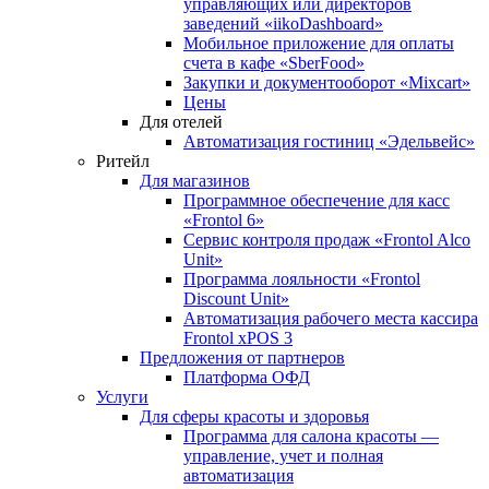
управляющих или директоров
заведений «iikoDashboard»
Мобильное приложение для оплаты
счета в кафе «SberFood»
Закупки и документооборот «Mixcart»
Цены
Для отелей
Автоматизация гостиниц «Эдельвейс»
Ритейл
Для магазинов
Программное обеспечение для касс
«Frontol 6»
Сервис контроля продаж «Frontol Alco
Unit»
Программа лояльности «Frontol
Discount Unit»
Автоматизация рабочего места кассира
Frontol xPOS 3
Предложения от партнеров
Платформа ОФД
Услуги
Для сферы красоты и здоровья
Программа для салона красоты —
управление, учет и полная
автоматизация