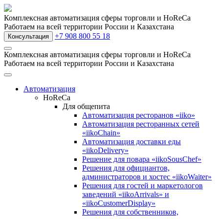
Комплексная автоматизация сферы торговли и HoReCa
Работаем на всей территории России и Казахстана
+7 908 800 55 18
Консультация
Комплексная автоматизация сферы торговли и HoReCa
Работаем на всей территории России и Казахстана
Автоматизация
HoReCa
Для общепита
Автоматизация ресторанов «iiko»
Автоматизация ресторанных сетей
«iikoChain»
Автоматизация доставки еды
«iikoDelivery»
Решение для повара «iikoSousChef»
Решения для официантов,
администраторов и хостес «iikoWaiter»
Решения для гостей и маркетологов
заведений «iikoArrivals» и
«iikoCustomerDisplay»
Решения для собственников,