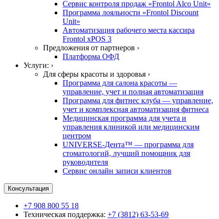
Сервис контроля продаж «Frontol Alco Unit»
Программа лояльности «Frontol Discount
Unit»
Автоматизация рабочего места кассира
Frontol xPOS 3
Предложения от партнеров ›
Платформа ОФД
Услуги: ›
Для сферы красоты и здоровья ›
Программа для салона красоты —
управление, учет и полная автоматизация
Программа для фитнес клуба — управление,
учет и комплексная автоматизация фитнеса
Медицинская программа для учета и
управления клиникой или медицинским
центром
UNIVERSE-Дента™ — программа для
стоматологий, лучший помощник для
руководителя
Сервис онлайн записи клиентов
Консультация
+7 908 800 55 18
Техническая поддержка:
+7 (3812) 63-53-69