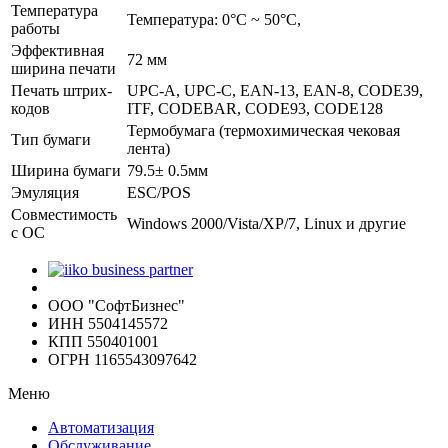
Температура
Температура: 0°C ~ 50°C,
работы
Эффективная
72 мм
ширина печати
Печать штрих-
UPC-A, UPC-C, EAN-13, EAN-8, CODE39,
кодов
ITF, CODEBAR, CODE93, CODE128
Термобумага (термохимическая чековая
Тип бумаги
лента)
Ширина бумаги
79.5± 0.5мм
Эмуляция
ESC/POS
Совместимость
Windows 2000/Vista/XP/7, Linux и другие
с ОС
ООО "СофтБизнес"
ИНН 5504145572
КПП 550401001
ОГРН 1165543097642
Меню
Автоматизация
Обслуживание