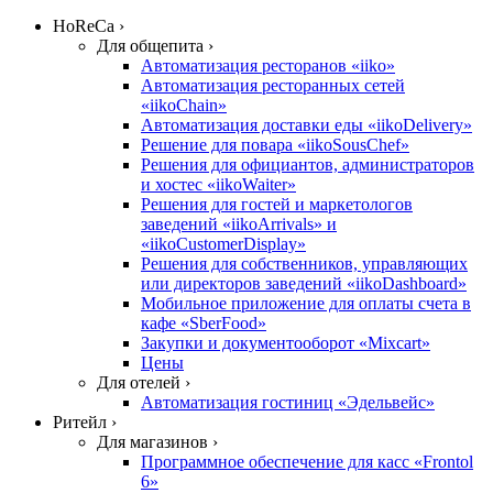
HoReCa ›
Для общепита ›
Автоматизация ресторанов «iiko»
Автоматизация ресторанных сетей
«iikoChain»
Автоматизация доставки еды «iikoDelivery»
Решение для повара «iikoSousChef»
Решения для официантов, администраторов
и хостес «iikoWaiter»
Решения для гостей и маркетологов
заведений «iikoArrivals» и
«iikoCustomerDisplay»
Решения для собственников, управляющих
или директоров заведений «iikoDashboard»
Мобильное приложение для оплаты счета в
кафе «SberFood»
Закупки и документооборот «Mixcart»
Цены
Для отелей ›
Автоматизация гостиниц «Эдельвейс»
Ритейл ›
Для магазинов ›
Программное обеспечение для касс «Frontol
6»