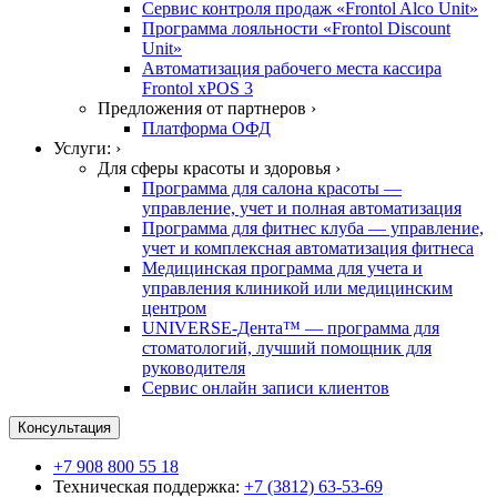
Сервис контроля продаж «Frontol Alco Unit»
Программа лояльности «Frontol Discount
Unit»
Автоматизация рабочего места кассира
Frontol xPOS 3
Предложения от партнеров ›
Платформа ОФД
Услуги: ›
Для сферы красоты и здоровья ›
Программа для салона красоты —
управление, учет и полная автоматизация
Программа для фитнес клуба — управление,
учет и комплексная автоматизация фитнеса
Медицинская программа для учета и
управления клиникой или медицинским
центром
UNIVERSE-Дента™ — программа для
стоматологий, лучший помощник для
руководителя
Сервис онлайн записи клиентов
Консультация
+7 908 800 55 18
Техническая поддержка:
+7 (3812) 63-53-69