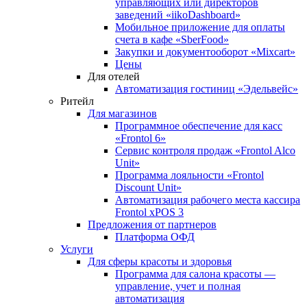
управляющих или директоров
заведений «iikoDashboard»
Мобильное приложение для оплаты
счета в кафе «SberFood»
Закупки и документооборот «Mixcart»
Цены
Для отелей
Автоматизация гостиниц «Эдельвейс»
Ритейл
Для магазинов
Программное обеспечение для касс
«Frontol 6»
Сервис контроля продаж «Frontol Alco
Unit»
Программа лояльности «Frontol
Discount Unit»
Автоматизация рабочего места кассира
Frontol xPOS 3
Предложения от партнеров
Платформа ОФД
Услуги
Для сферы красоты и здоровья
Программа для салона красоты —
управление, учет и полная
автоматизация