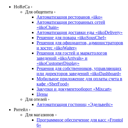
HoReCa ›
Для общепита ›
Автоматизация ресторанов «iiko»
Автоматизация ресторанных сетей
«iikoChain»
Автоматизация доставки еды «iikoDelivery»
Решение для повара «iikoSousChef»
Решения для официантов, администраторов
и хостес «iikoWaiter»
Решения для гостей и маркетологов
заведений «iikoArrivals» и
«iikoCustomerDisplay»
Решения для собственников, управляющих
или директоров заведений «iikoDashboard»
Мобильное приложение для оплаты счета в
кафе «SberFood»
Закупки и документооборот «Mixcart»
Цены
Для отелей ›
Автоматизация гостиниц «Эдельвейс»
Ритейл ›
Для магазинов ›
Программное обеспечение для касс «Frontol
6»