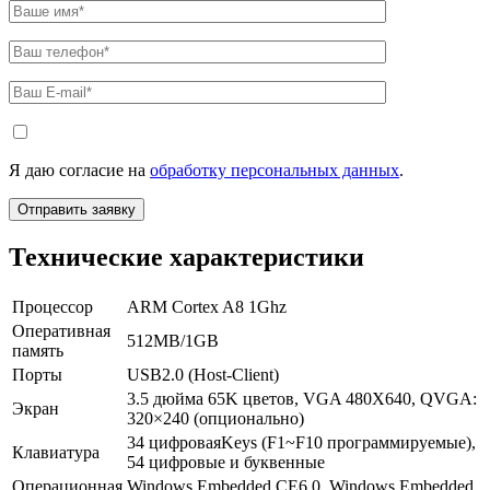
Я даю согласие на
обработку персональных данных
.
Технические характеристики
Процессор
ARM Cortex A8 1Ghz
Оперативная
512MB/1GB
память
Порты
USB2.0 (Host-Client)
3.5 дюйма 65K цветов, VGA 480X640, QVGA:
Экран
320×240 (опционально)
34 цифроваяKeys (F1~F10 программируемые),
Клавиатура
54 цифровые и буквенные
Операционная
Windows Embedded CE6.0, Windows Embedded