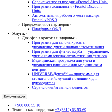
Сервис контроля продаж «Frontol Alco Unit»
Программа лояльности «Frontol Discount
Unit»
Автоматизация рабочего места кассира
Frontol xPOS 3
Предложения от партнеров ›
Платформа ОФД
Услуги: ›
Для сферы красоты и здоровья ›
Программа для салона красоты —
управление, учет и полная автоматизация
Программа для фитнес клуба — управление,
учет и комплексная автоматизация фитнеса
Медицинская программа для учета и
управления клиникой или медицинским
центром
UNIVERSE-Дента™ — программа для
стоматологий, лучший помощник для
руководителя
Сервис онлайн записи клиентов
Консультация
+7 908 800 55 18
Техническая поддержка:
+7 (3812) 63-53-69