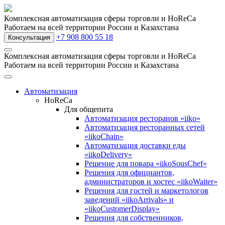
Комплексная автоматизация сферы торговли и HoReCa
Работаем на всей территории России и Казахстана
+7 908 800 55 18
Консультация
Комплексная автоматизация сферы торговли и HoReCa
Работаем на всей территории России и Казахстана
Автоматизация
HoReCa
Для общепита
Автоматизация ресторанов «iiko»
Автоматизация ресторанных сетей
«iikoChain»
Автоматизация доставки еды
«iikoDelivery»
Решение для повара «iikoSousChef»
Решения для официантов,
администраторов и хостес «iikoWaiter»
Решения для гостей и маркетологов
заведений «iikoArrivals» и
«iikoCustomerDisplay»
Решения для собственников,