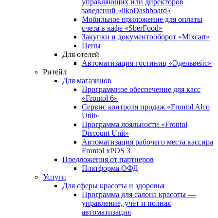
управляющих или директоров
заведений «iikoDashboard»
Мобильное приложение для оплаты
счета в кафе «SberFood»
Закупки и документооборот «Mixcart»
Цены
Для отелей
Автоматизация гостиниц «Эдельвейс»
Ритейл
Для магазинов
Программное обеспечение для касс
«Frontol 6»
Сервис контроля продаж «Frontol Alco
Unit»
Программа лояльности «Frontol
Discount Unit»
Автоматизация рабочего места кассира
Frontol xPOS 3
Предложения от партнеров
Платформа ОФД
Услуги
Для сферы красоты и здоровья
Программа для салона красоты —
управление, учет и полная
автоматизация