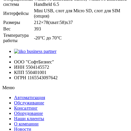
система
Handheld 6.5
Mini USB, слот для Micro SD, слот для SIM
Интерфейсы
(опция)
Размеры
212×78(хват:58)x37
Вес
393
Температура
-20°C до 70°C
работы
ООО "СофтБизнес"
ИНН 5504145572
КПП 550401001
ОГРН 1165543097642
Меню
Автоматизация
Обслуживание
Консалтинг
Оборудование
Наши клиенты
О компании
Новости