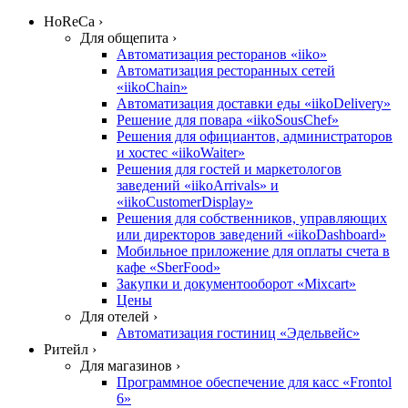
HoReCa ›
Для общепита ›
Автоматизация ресторанов «iiko»
Автоматизация ресторанных сетей
«iikoChain»
Автоматизация доставки еды «iikoDelivery»
Решение для повара «iikoSousChef»
Решения для официантов, администраторов
и хостес «iikoWaiter»
Решения для гостей и маркетологов
заведений «iikoArrivals» и
«iikoCustomerDisplay»
Решения для собственников, управляющих
или директоров заведений «iikoDashboard»
Мобильное приложение для оплаты счета в
кафе «SberFood»
Закупки и документооборот «Mixcart»
Цены
Для отелей ›
Автоматизация гостиниц «Эдельвейс»
Ритейл ›
Для магазинов ›
Программное обеспечение для касс «Frontol
6»